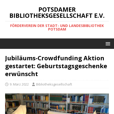
POTSDAMER
BIBLIOTHEKSGESELLSCHAFT E.V.
FÖRDERVEREIN DER STADT- UND LANDESBIBLIOTHEK
POTSDAM
Jubiläums-Crowdfunding Aktion
gestartet: Geburtstagsgeschenke
erwünscht
9. März 2022
Bibliotheksgesellschaft