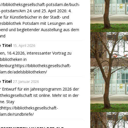
://bibliotheksgesellschaft-potsdam.de/buch-
-potsdam/Am 24. und 25. April 2026: 4.
 für Künstlerbücher in der Stadt- und
esbibliothek Potsdam mit Lesungen am
end und begleitender Ausstellung aus dem
and
 Titel
15. April 2026
n, 16.4.2026, interessanter Vortrag zu
bibliotheken in
enburg:https://bibliotheksgesellschaft-
am.de/adelsbibliotheken/
 Titel
27. Januar 2026
r Entwurf für ein Jahresprogramm 2026 der
otheksgesellschaft ist online. Mehr ist in der
ine. Stay
https://bibliotheksgesellschaft-
am.de/rundbriefe/