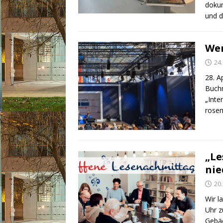
dokum
und d
We
24
28. A
Buch
„Inte
rosem
„Le
nie
20
Wir l
Uhr z
Gebäc