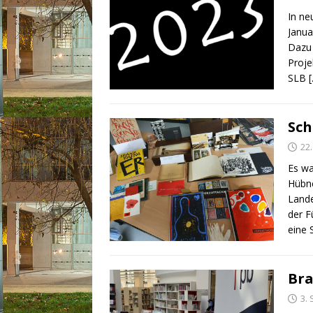
In ne
Janua
Dazu 
Proje
SLB
Sch
22
Es wa
Hübne
Lande
der F
eine 
Bra
3.