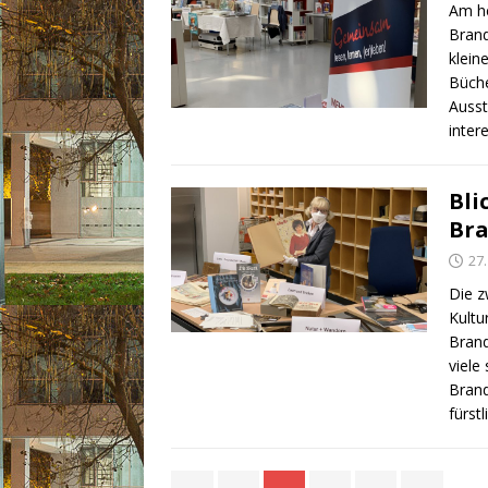
Am he
Bran
klein
Büche
Ausst
inter
Bli
Br
27
Die z
Kultu
Brand
viele
Brand
fürst