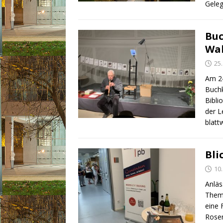
Gele
Buc
Wal
25
Am 24
Buchk
Bibli
der L
blatt
Bli
10
Anläs
Theme
eine 
Rosen