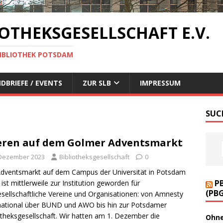
OTHEKSGESELLSCHAFT E.V.
BIBLIOTHEK POTSDAM
DBRIEFE / EVENTS
ZUR SLB
IMPRESSUM
SUC
eren auf dem Golmer Adventsmarkt
 Dezember 2023
Bibliotheksgesellschaft
0
dventsmarkt auf dem Campus der Universität in Potsdam
P
ist mittlerweile zur Institution geworden für
(PB
gesellschaftliche Vereine und Organisationen: von Amnesty
national über BUND und AWO bis hin zur Potsdamer
otheksgesellschaft. Wir hatten am 1. Dezember die
Ohne