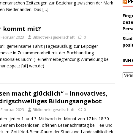
P
entarischen Zeitzeugen zur Beziehung zwischen der Mark
en Niederlanden. Das
[…]
Eing
Deze
r kommt mit?
Pers
. Februar 2023
Bibliotheksgesellschaft
0
Stad
posit
pril: gemeinsame Fahrt (Tagesausflug) zur Leipziger
messe in Zusammenarbeit mit der Buchhandlung
rnationales Buch“ (Teilnehmerbegrenzung: Anmeldung bei
INH
arie.spatz [at] web.de)
sen macht glücklich“ – innovatives,
drigschwelliges Bildungsangebot
. Februar 2023
Bibliotheksgesellschaft
0
aden jeden 1. und 3. Mittwoch im Monat von 17 bis 18:30
u einem kostenlosen, offenen Lesenachmittag bei Tee und
k im Gottfried-Benn-Raum der Stadt-und Landesbibliothek