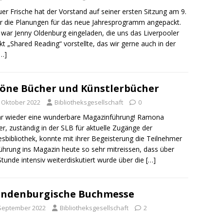
uer Frische hat der Vorstand auf seiner ersten Sitzung am 9.
r die Planungen für das neue Jahresprogramm angepackt.
war Jenny Oldenburg eingeladen, die uns das Liverpooler
kt „Shared Reading“ vorstellte, das wir gerne auch in der
[…]
öne Bücher und Künstlerbücher
. Oktober 2022
Bibliotheksgesellschaft
0
r wieder eine wunderbare Magazinführung! Ramona
r, zuständig in der SLB für aktuelle Zugänge der
sbibliothek, konnte mit ihrer Begeisterung die Teilnehmer
ührung ins Magazin heute so sehr mitreissen, dass über
Stunde intensiv weiterdiskutiert wurde über die
[…]
ndenburgische Buchmesse
 September 2022
Bibliotheksgesellschaft
2