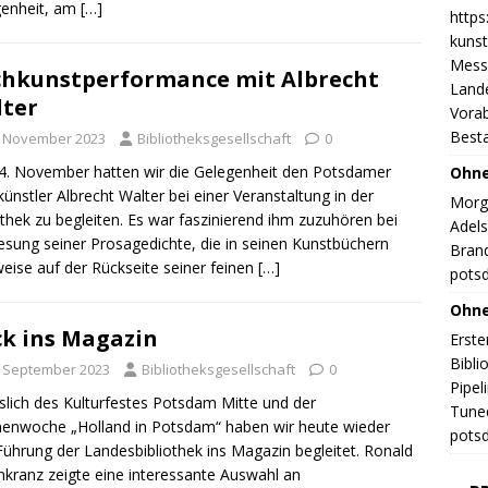
genheit, am
[…]
https
kunst
Messe
hkunstperformance mit Albrecht
Land
ter
Vorab
Best
. November 2023
Bibliotheksgesellschaft
0
. November hatten wir die Gelegenheit den Potsdamer
Ohne
ünstler Albrecht Walter bei einer Veranstaltung in der
Morge
othek zu begleiten. Es war faszinierend ihm zuzuhören bei
Adels
esung seiner Prosagedichte, die in seinen Kunstbüchern
Brand
weise auf der Rückseite seiner feinen
[…]
potsd
Ohne
ck ins Magazin
Erste
Bibli
. September 2023
Bibliotheksgesellschaft
0
Pipel
slich des Kulturfestes Potsdam Mitte und der
Tuned
nwoche „Holland in Potsdam“ haben wir heute wieder
potsd
Führung der Landesbibliothek ins Magazin begleitet. Ronald
kranz zeigte eine interessante Auswahl an