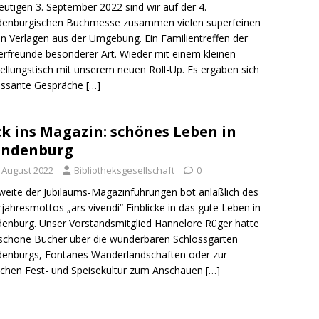
utigen 3. September 2022 sind wir auf der 4.
denburgischen Buchmesse zusammen vielen superfeinen
en Verlagen aus der Umgebung. Ein Familientreffen der
rfreunde besonderer Art. Wieder mit einem kleinen
ellungstisch mit unserem neuen Roll-Up. Es ergaben sich
essante Gespräche
[…]
ck ins Magazin: schönes Leben in
andenburg
. August 2022
Bibliotheksgesellschaft
0
weite der Jubiläums-Magazinführungen bot anläßlich des
rjahresmottos „ars vivendi“ Einblicke in das gute Leben in
enburg. Unser Vorstandsmitglied Hannelore Rüger hatte
 schöne Bücher über die wunderbaren Schlossgärten
enburgs, Fontanes Wanderlandschaften oder zur
lichen Fest- und Speisekultur zum Anschauen
[…]