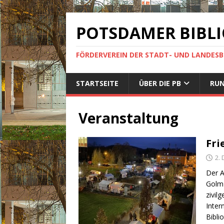
POTSDAMER BIBLI
FÖRDERVEREIN DER STADT- UND LANDES
STARTSEITE
ÜBER DIE PB
RUN
Veranstaltung
Fri
2.
Der A
Golm 
zivil
Inter
Bibli