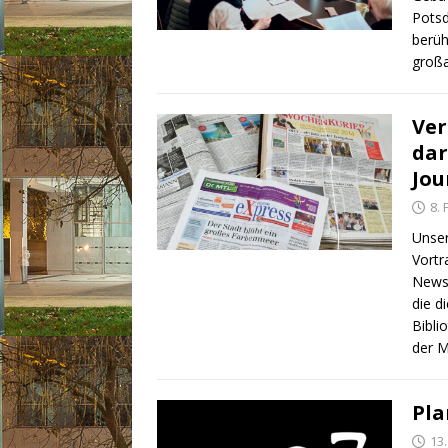
Potsd
berüh
großa
Ver
dar
Jou
8.
Unse
Vortr
News“
die d
Bibli
der 
Pla
13