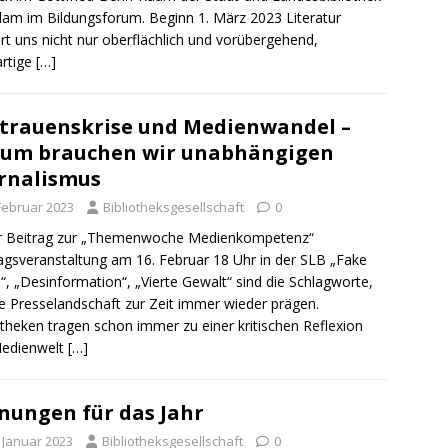
am im Bildungsforum. Beginn 1. März 2023 Literatur
rt uns nicht nur oberflächlich und vorübergehend,
rtige
[…]
trauenskrise und Medienwandel –
um brauchen wir unabhängigen
rnalismus
 Februar 2023
Bibliotheksgesellschaft
0
r Beitrag zur „Themenwoche Medienkompetenz“
agsveranstaltung am 16. Februar 18 Uhr in der SLB „Fake
, „Desinformation“, „Vierte Gewalt“ sind die Schlagworte,
ie Presselandschaft zur Zeit immer wieder prägen.
otheken tragen schon immer zu einer kritischen Reflexion
Medienwelt
[…]
nungen für das Jahr
. Januar 2023
Bibliotheksgesellschaft
0