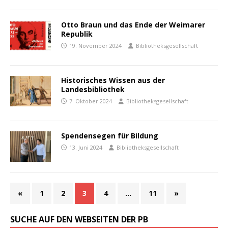
Otto Braun und das Ende der Weimarer
Republik
19. November 2024
Bibliotheksgesellschaft
Historisches Wissen aus der
Landesbibliothek
7. Oktober 2024
Bibliotheksgesellschaft
Spendensegen für Bildung
13. Juni 2024
Bibliotheksgesellschaft
«
1
2
3
4
…
11
»
SUCHE AUF DEN WEBSEITEN DER PB