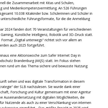
nell die Zusammenarbeit mit Kitas und Schulen,
ng und Medienkompetenzvermittlung. An 526 Führungen
gesamt 10.038 Kitakinder bzw. Schülerinnen und Schüler in
hn unterschiedliche Führungsformate, für die die Anmeldung
uar 2024 fanden dort 70 Veranstaltungen für verschiedenen
 Gaming, Künstliche Intelligenz, Robotik und 3D-Druck statt.
 Format „Digital unterwegs“ richtet sich vor allem an
erden auch 2025 fortgeführt.
 hinaus eine Aktionswoche zum Safer Internet Day in
ndschutz Brandenburg (AKJS) statt. Im Fokus stehen
onen rund um das Thema sichere und bewusste Nutzung
ukunft sehen und was digitale Transformation in diesem
trategie“ der SLB nachzulesen. Sie wurde dank einer
schaft, Forschung und Kultur gemeinsam mit einer Agentur
ve Auseinandersetzung mit digitalen Möglichkeiten, die
ür Nutzende als auch zu einer Verschlankung von internen
 sukzessive eingeführt. „Das größte Projekt in 2025 wird