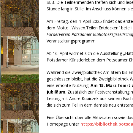
SLB. Die Teilnehmenden treffen sich und lese
Stunde lang in Stille. Im Anschluss können 
Am Freitag, den 4. April 2025 findet das erst
dem Motto „Wissen.Teilen.Entdecken“ beteili
Förderverein Potsdamer Bibliotheksgesellschaf
Veranstaltungsprogramm.
Ab 16. April widmet sich die Ausstellung „Hä
Potsdamer Künstlerleben dem Potsdamer Ehre
Während die Zweigbibliothek Am Stern bis 
geschlossen bleibt, hat die Zweigbibliothek W
eine erhöhte Nutzung.
Am 15. März feiert 
Jubiläum
. Zusätzlich zur Festveranstaltung
Lesung mit André Kubiczek aus seinem Buch No
die sich zum Teil in dem damals neu entstand
Eine Übersicht über alle Aktivitäten sowie d
Homepage unter
https://bibliothek.potsd