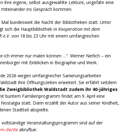
n ihre eigene, selbst ausgewählte Lektüre, ungefähr eine
sie miteinander ins Gespräch kommen.
e Mal bundesweit die Nacht der Bibliotheken statt. Unter
gt sich die Hauptbibliothek
in Kooperation mit dem
t e.V.
von 18 bis 23 Uhr mit einem umfangreichen
tte ich immer nur malen können …“ Werner Nerlich – ein
nbürger mit Einblicken in Biographie und Werk.
Ende 2026 wegen umfangreicher Sanierungsarbeiten
aldstadt ihre Öffnungszeiten erweitert. Sie erfährt seitdem
die Zweigbibliothek Waldstadt zudem ihr 40-jähriges
 mit buntem Familienprogramm findet am 9. April eine
stalgia statt. Darin erzählt der Autor aus seiner Kindheit,
enen Stadtteil abspielte.
as vollständige Veranstaltungsprogramm sind auf der
am.de/de
abrufbar.