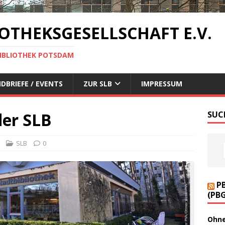
OTHEKSGESELLSCHAFT E.V.
BIBLIOTHEK POTSDAM
DBRIEFE / EVENTS
ZUR SLB
IMPRESSUM
der SLB
SUC
SLB
0
P
(PB
Ohne