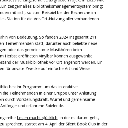
. „Ein zeitgemäßes Bibliotheksmanagementsystem bringt
nden mit sich, so zum Beispiel bei der Recherche im
blet-Station für die Vor-Ort-Nutzung aller vorhandenen
terhin von Bedeutung. So fanden 2024 insgesamt 211
n Teilnehmenden statt, darunter auch beliebte neue
ingen oder das gemeinsame Musikhören beim
 im Herbst eröffneten Vinylbar können ausgewählte
tand der Musikbibliothek vor Ort angehört werden. Ein
en für private Zwecke auf einfache Art und Weise
bibliothek ihr Programm um das interaktive
n die Teilnehmenden in einer Gruppe unter Anleitung
lein durch Vorstellungskraft, Würfel und gemeinsame
 Anfänger und erfahrene Spielende.
ungsreihe
Lesen macht glücklich
, in der es darum geht,
 sprechen, startet am 4. April der Silent Book Club in der