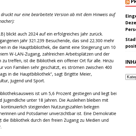
P
 druckt nur eine bearbeitete Version ab mit dem Hinweis auf
Eing
macher):
Deze
Pers
) blickt auch 2024 auf ein erfolgreiches Jahr zurück.
Stad
ergangenen Jahr 321.239 Besuchende, das sind 22.300 mehr
posit
en in die Hauptbibliothek, die damit eine Steigerung um 10
reiem W-LAN-Zugang, zahlreichen Arbeitsplätzen und der
u treffen, ist die Bibliothek ein offener Ort für alle. Hinzu
INH
ur von Familien sehr geschätzt, es strömen zwischen 400
gs in die Hauptbibliothek“, sagt Brigitte Meier,
ltur, Jugend und Sport.
liotheksausweis ist um 5,6 Prozent gestiegen und liegt bei
d Jugendliche unter 18 Jahren. Die Ausleihen bleiben mit
e kontinuierlich steigenden Nutzungszahlen belegen
amerinnen und Potsdamer unverzichtbar ist. Eine Demokratie
t die Bibliothek durch den freien Zugang zu Medien und
.