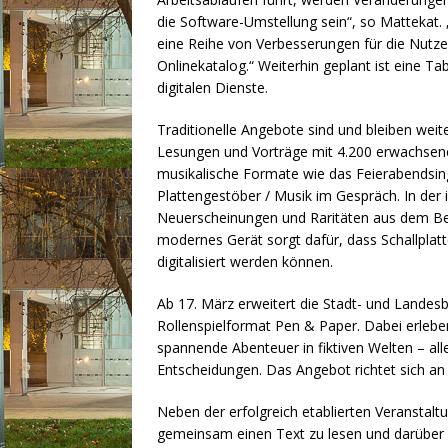
die Software-Umstellung sein“, so Mattekat
eine Reihe von Verbesserungen für die Nutze
Onlinekatalog.“ Weiterhin geplant ist eine Ta
digitalen Dienste.
Traditionelle Angebote sind und bleiben wei
Lesungen und Vorträge mit 4.200 erwachsene
musikalische Formate wie das Feierabends
Plattengestöber / Musik im Gespräch. In der
Neuerscheinungen und Raritäten aus dem Bes
modernes Gerät sorgt dafür, dass Schallplatt
digitalisiert werden können.
Ab 17. März erweitert die Stadt- und Landes
Rollenspielformat Pen & Paper. Dabei erlebe
spannende Abenteuer in fiktiven Welten – al
Entscheidungen. Das Angebot richtet sich an
Neben der erfolgreich etablierten Veranstalt
gemeinsam einen Text zu lesen und darüber zu