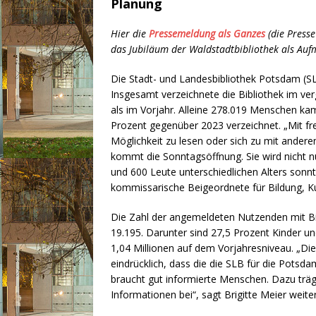
Planung
Hier die
Pressemeldung als Ganzes
(die Presse
das Jubiläum der Waldstadtbibliothek als Auf
Die Stadt- und Landesbibliothek Potsdam (SLB
Insgesamt verzeichnete die Bibliothek im v
als im Vorjahr. Alleine 278.019 Menschen kam
Prozent gegenüber 2023 verzeichnet. „Mit f
Möglichkeit zu lesen oder sich zu mit anderen z
kommt die Sonntagsöffnung. Sie wird nicht n
und 600 Leute unterschiedlichen Alters sonnta
kommissarische Beigeordnete für Bildung, Ku
Die Zahl der angemeldeten Nutzenden mit Bib
19.195. Darunter sind 27,5 Prozent Kinder un
1,04 Millionen auf dem Vorjahresniveau. „Di
eindrücklich, dass die die SLB für die Potsd
braucht gut informierte Menschen. Dazu träg
Informationen bei“, sagt Brigitte Meier weiter