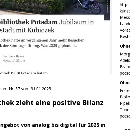
https
kunst
Messe
Land
Vorab
Best
Ohne
Morge
Adels
Brand
potsd
Ohne
sdam Nr. 37 vom 31.01.2025
Erste
Bibli
hek zieht eine positive Bilanz
Pipel
Tuned
potsd
ebot von analog bis digital für 2025 in