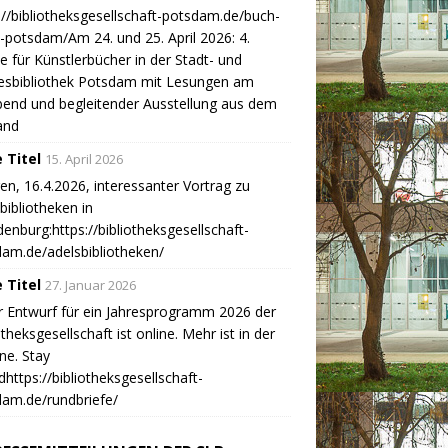
://bibliotheksgesellschaft-potsdam.de/buch-
-potsdam/Am 24. und 25. April 2026: 4.
 für Künstlerbücher in der Stadt- und
esbibliothek Potsdam mit Lesungen am
end und begleitender Ausstellung aus dem
and
 Titel
15. April 2026
n, 16.4.2026, interessanter Vortrag zu
bibliotheken in
enburg:https://bibliotheksgesellschaft-
am.de/adelsbibliotheken/
 Titel
27. Januar 2026
r Entwurf für ein Jahresprogramm 2026 der
otheksgesellschaft ist online. Mehr ist in der
ine. Stay
https://bibliotheksgesellschaft-
am.de/rundbriefe/