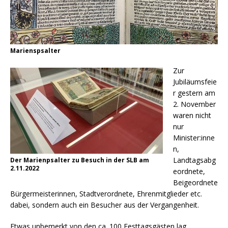
Marienspsalter
Zur
Jubiläumsfeie
r gestern am
2. November
waren nicht
nur
Minister:inne
n,
Landtagsabg
Der Marienpsalter zu Besuch in der SLB am
2.11.2022
eordnete,
Beigeordnete
Bürgermeisterinnen, Stadtverordnete, Ehrenmitglieder etc.
dabei, sondern auch ein Besucher aus der Vergangenheit.
Etwas unbemerkt von den ca. 100 Festtagsgästen lag