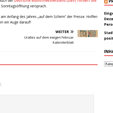
 Auch der
Deutsche Bibliotheksverband (DBV) fordert die
P
ie Sonntagsöffnung versprach.
Eing
se am Anfang des Jahres „auf dem Schirm“ der Presse. Hoffen
Deze
ben ein Auge darauf!
Pers
WEITER
Stad
Uraltes auf dem ewigen Februar
posit
Kalenderblatt
INH
.