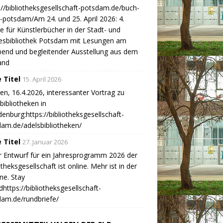
://bibliotheksgesellschaft-potsdam.de/buch-
-potsdam/Am 24. und 25. April 2026: 4.
 für Künstlerbücher in der Stadt- und
esbibliothek Potsdam mit Lesungen am
end und begleitender Ausstellung aus dem
and
 Titel
15. April 2026
n, 16.4.2026, interessanter Vortrag zu
bibliotheken in
enburg:https://bibliotheksgesellschaft-
am.de/adelsbibliotheken/
 Titel
27. Januar 2026
r Entwurf für ein Jahresprogramm 2026 der
otheksgesellschaft ist online. Mehr ist in der
ine. Stay
https://bibliotheksgesellschaft-
am.de/rundbriefe/