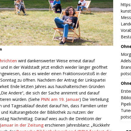
https
kunst
Messe
Land
Vorab
Best
Ohne
en
Morge
Adels
hrichten
wird dankenswerter Weise erneut darauf
Brand
und in der Waldstadt jetzt endlich wieder länger geöffnet
potsd
hingewiesen, dass es wieder einen Fraktionsvorstoß in der
m Sonntag zu öffnen. Nachdem der Antrag der Linkspartei
Ohne
keit Ende letzten Jahres aus haushalterischen Gründen
Erste
 „Die Andere“, die sich der Sache annimmt und darauf
Bibli
itieren würden. (Siehe
PNN am 19. Januar
) Die Verteilung
Pipel
 und Tagesablauf deutet darauf hin, dass Familien unter
Tuned
 und Kulturangebote der Bibliothek zu nutzen: der
potsd
stag Nachmittag. Darauf wies auch die Direktorin der
 Januar in der Zeitung
erschienen Jahresbilanz: „Rückkehr