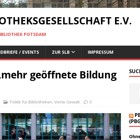
OTHEKSGESELLSCHAFT E.V.
BIBLIOTHEK POTSDAM
DBRIEFE / EVENTS
ZUR SLB
IMPRESSUM
 „mehr geöffnete Bildung
SUC
Politik für Bibliotheken
,
Vierte Gewalt
0
P
(PB
Ohne