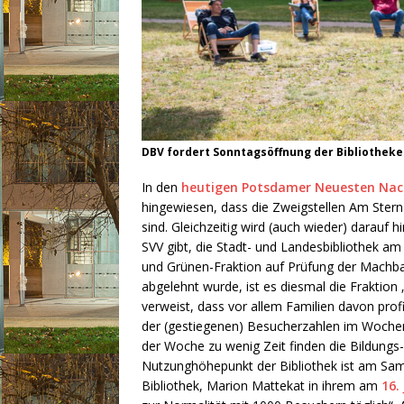
DBV fordert Sonntagsöffnung der Bibliothek
In den
heutigen Potsdamer Neuesten Nac
hingewiesen, dass die Zweigstellen Am Stern 
sind. Gleichzeitig wird (auch wieder) darauf 
SVV gibt, die Stadt- und Landesbibliothek a
und Grünen-Fraktion auf Prüfung der Machbar
abgelehnt wurde, ist es diesmal die Fraktion
verweist, dass vor allem Familien davon prof
der (gestiegenen) Besucherzahlen im Wochen
der Woche zu wenig Zeit finden die Bildungs-
Nutzunghöhepunkt der Bibliothek ist am Sam
Bibliothek, Marion Mattekat in ihrem am
16.